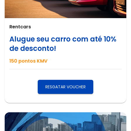
Rentcars
Alugue seu carro com até 10%
de desconto!
150
pontos KMV
RESGATAR VOUCHER