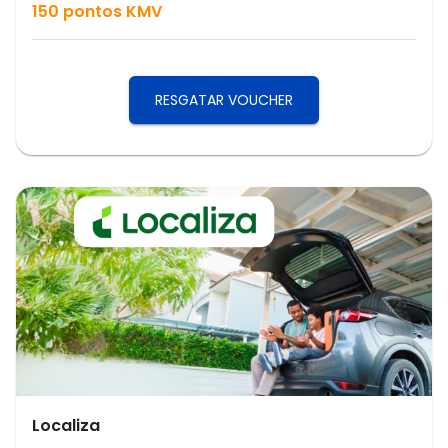
150
pontos KMV
RESGATAR VOUCHER
Localiza