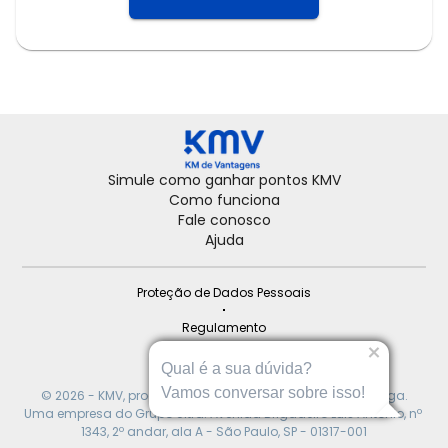
Simule como ganhar pontos KMV
Como funciona
Fale conosco
Ajuda
Proteção de Dados Pessoais
Regulamento
Institucional
Qual é a sua dúvida?
Vamos conversar sobre isso!
© 
2026
 - KMV, programa de fidelidade dos postos Ipiranga.
Uma empresa do Grupo Ultra. 
Avenida Brigadeiro Luis Antonio, nº 
1343, 2º andar, ala A - São Paulo, SP - 01317-001